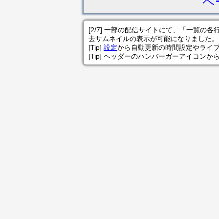
ペ
[2/7] 一部の配信サイトにて、「一覧
去サムネイルの表示が可能になりました。
[Tip]
設定
から自動更新の時間設定やライ
[Tip] ヘッダーのハンバーガーアイコンか