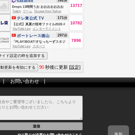
392
分
sasatikk
13717
Drops 13時間うお おおおおおおお
Twitch
ゲーム
Escape from Tarkov
Escape From Tarkov
171
分
テレ東公式 TV
10782
TOKYO
【公式】真夏の怪奇ファイル2026 #
YouTube Live
エンターテイメント
恐怖 #心霊
297
分
ボートレース徳山
7896
「PLAY!BOAT!すなっち〜ずスタジ
YouTube Live
スポーツ
アム」PGⅠ第40回レディースチャン
ピオン 初日
90
秒後に更新
[設定]
|
お問い合わせ
|
送信
更新