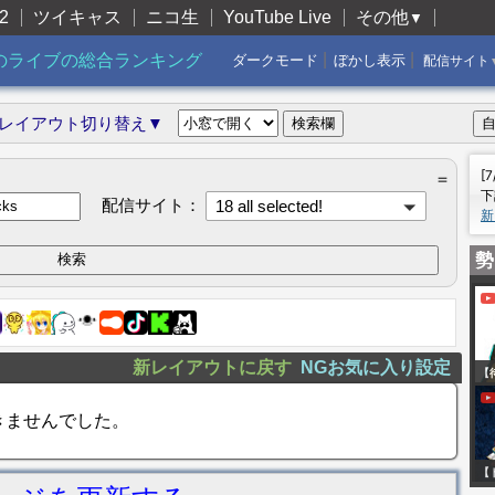
2
ツイキャス
ニコ生
YouTube Live
その他
▼
|
|
のライブの総合ランキング
ダークモード
ぼかし表示
配信サイト
レイアウト切り替え▼
[
＝
下
配信サイト：
18 all selected!
新
勢
新レイアウトに戻す
NGお気に入り設定
【
大
きませんでした。
前
移
【
ガ