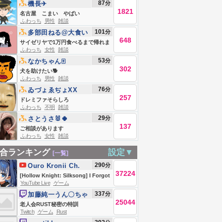
87
分
機長✈︎
1821
名古屋 こまい やばい
ふわっち
男性
雑談
101
分
多部田ねる@大食い
648
サイゼリヤで1万円食べるまで帰れま
ふわっち
女性
雑談
せん【第925回】
53
分
なかちゃん🀄️
302
犬を助けたい🐕
ふわっち
男性
雑談
76
分
ゐづょゑぢょXX
257
ドレミファそらしろ
ふわっち
不明
雑談
29
分
さとうさ🐰🍀
137
ご相談があります
ふわっち
女性
雑談
合ランキング
設定▼
[一覧]
290
分
Ouro Kronii Ch.
37224
hololive-EN
[Hollow Knight: Silksong] I Forgot
YouTube Live
ゲーム
| #7
337
分
加藤純一うん〇ちゃ
25044
ん
老人会RUST秘密の特訓
Twitch
ゲーム
Rust