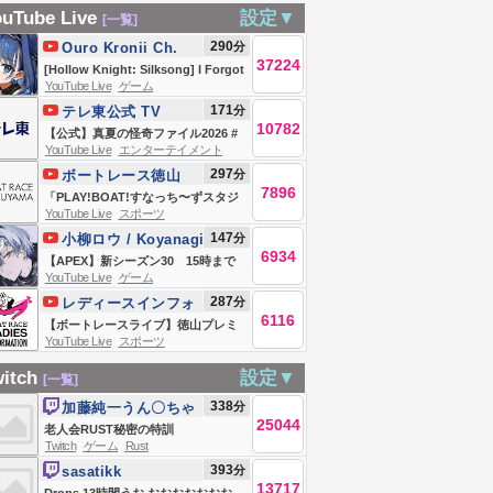
】魔力の宝鞭が
修羅川 隆法💉
と30万のサファイ
テ待機配信
uTube Live
設定▼
[一覧]
けるまで常夏の
ア両方出るまで終
290
分
Ouro Kronii Ch.
王子ピサロ装備
われません！！5周
37224
hololive-EN
[Hollow Knight: Silksong] I Forgot
チャ！熱いけど
目【identityV】
YouTube Live
ゲーム
| #7
171
分
引きしていこ
テレ東公式 TV
10782
TOKYO
【公式】真夏の怪奇ファイル2026 #
！
YouTube Live
エンターテイメント
恐怖 #心霊
297
分
ボートレース徳山
7896
「PLAY!BOAT!すなっち〜ずスタジ
YouTube Live
スポーツ
アム」PGⅠ第40回レディースチャン
147
分
小柳ロウ / Koyanagi
ピオン 初日
6934
Rou【にじさんじ】
【APEX】新シーズン30 15時まで
YouTube Live
ゲーム
シージ【小柳ロウ/にじさんじ】
287
分
レディースインフォ
6116
メーション
【ボートレースライブ】徳山プレミ
YouTube Live
スポーツ
アムG1 第40回レディースチャンピ
オン 初日 1〜12R【徳山】
itch
設定▼
[一覧]
338
分
加藤純一うん〇ちゃ
25044
ん
老人会RUST秘密の特訓
Twitch
ゲーム
Rust
393
分
sasatikk
13717