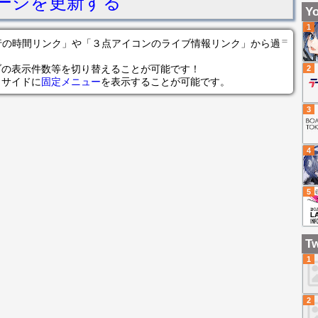
ージを更新する
ク
ン
Yo
引
1
魔
＝
の各行の時間リンク」や「３点アイコンのライブ情報リンク」から過
ガ
ブの表示件数等を切り替えることが可能です！
2
神
らサイドに
固定メニュー
を表示することが可能です。
う
3
4
5
Tw
1
2