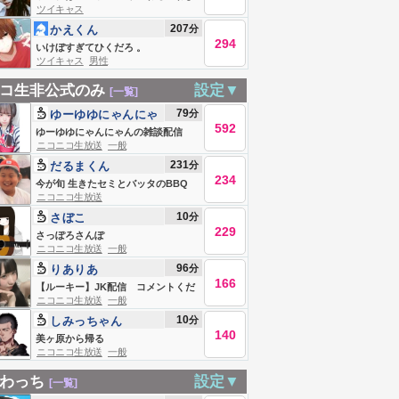
ツイキャス
207
分
かえくん
294
いけぼすぎてひくだろ 。
ツイキャス
男性
コ生非公式のみ
設定▼
[一覧]
79
分
ゆーゆゆにゃんにゃ
592
ん
ゆーゆゆにゃんにゃんの雑談配信
ニコニコ生放送
一般
231
分
だるまくん
234
今が旬 生きたセミとバッタのBBQ
ニコニコ生放送
10
分
さぼこ
229
さっぽろさんぽ
ニコニコ生放送
一般
96
分
りありあ
166
【ルーキー】JK配信 コメントくだ
ニコニコ生放送
一般
さい
10
分
しみっちゃん
140
美ヶ原から帰る
ニコニコ生放送
一般
わっち
設定▼
[一覧]