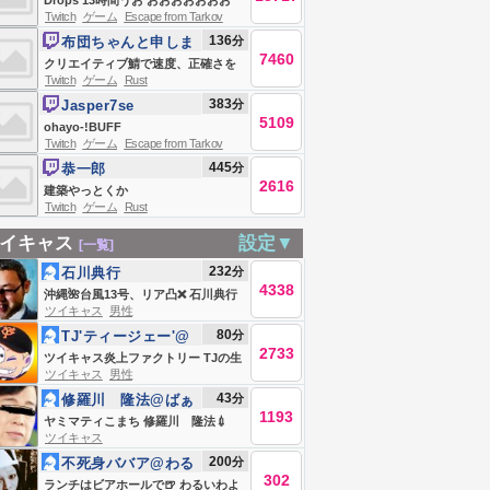
Drops 13時間うお おおおおおおお
Twitch
ゲーム
Escape from Tarkov
Escape From Tarkov
136
分
布団ちゃんと申しま
7460
す
クリエイティブ鯖で速度、正確さを
Twitch
ゲーム
Rust
ただただ上げる
383
分
Jasper7se
5109
ohayo-!BUFF
Twitch
ゲーム
Escape from Tarkov
445
分
恭一郎
2616
建築やっとくか
Twitch
ゲーム
Rust
イキャス
設定▼
[一覧]
232
分
石川典行
4338
沖縄🌺台風13号、リア凸❌ 石川典行
ツイキャス
男性
のノリユキラジオ
80
分
TJ'ティージェー'@
2733
駄馬隊
ツイキャス炎上ファクトリー TJの生
ツイキャス
男性
でやらせて！！
43
分
修羅川 隆法@ばぁ
1193
るくん
ヤミマティこまち 修羅川 隆法💉
ツイキャス
200
分
不死身ババア@わる
302
いわよ
ランチはビアホールで🍺 わるいわよ