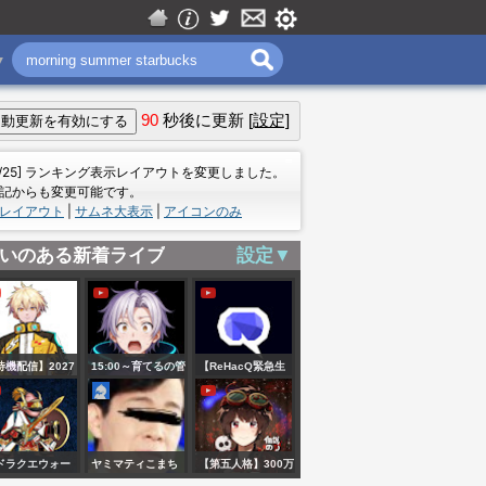
▼
90
秒後に更新
[設定]
＝
7/25] ランキング表示レイアウトを変更しました。
記からも変更可能です。
レイアウト
|
サムネ大表示
|
アイコンのみ
いのある新着ライブ
設定▼
待機配信】2027
15:00～育てるの管
【ReHacQ緊急生
型アップデート
理者イベントや
配信】大激震！ど
最後の更新だ！
る…！【ブレイン
う変わる？Google
籍ガチャor復刻
ロット】【フォー
のAI戦略【高橋弘
ドラクエウォー
ヤミマティこまち
【第五人格】300万
チャ予想の8/6メ
トナイト】
樹vs今井翔太】