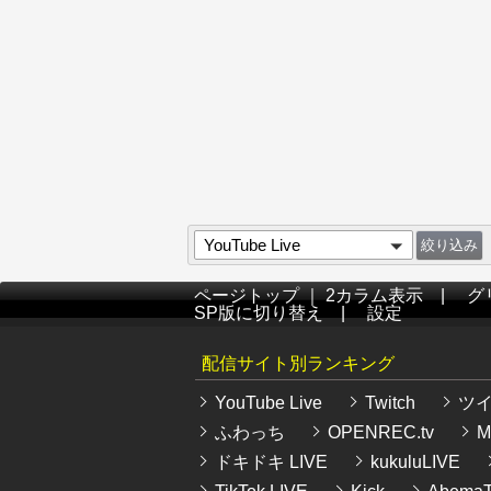
YouTube Live
ページトップ
｜
2カラム表示
|
グ
SP版に切り替え
|
設定
配信サイト別ランキング
YouTube Live
Twitch
ツ
ふわっち
OPENREC.tv
Mi
ドキドキ LIVE
kukuluLIVE