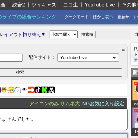
総合
総合2
ツイキャス
ニコ生
YouTube Live
その他
|
|
のライブの総合ランキング
ダークモード
ぼかし表示
配信サイト
レイアウト切り替え▼
[
＝
下
配信サイト：
YouTube Live
新
新
アイコンのみ
サムネ大
NGお気に入り設定
２
る
きませんでした。
ニ
D
【
点