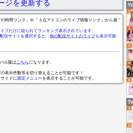
ージを更新する
念
会R
Yo
レ
1
る
＝
の各行の時間リンク」や「３点アイコンのライブ情報リンク」から過
ラ
2
版/
ライブだけに絞られてランキング表示されています。
配信サイトを選択すると、
他の配信サイトのライブ
も表示可能
3
ローバル版は
こちら
になります。
4
ブの表示件数等を切り替えることが可能です！
らサイドに
固定メニュー
を表示することが可能です。
5
Tw
1
2