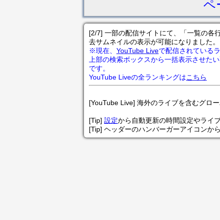
ペ
[2/7] 一部の配信サイトにて、「一覧
去サムネイルの表示が可能になりました。
※現在、
YouTube Live
で配信されている
上部の検索ボックスから一括表示させたい
です。
YouTube Liveの全ランキングは
こちら
[YouTube Live] 海外のライブを含むグ
[Tip]
設定
から自動更新の時間設定やライ
[Tip] ヘッダーのハンバーガーアイコンか