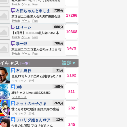
老人会RUST初日いくぞおおおおお
Twitch
ゲーム
Rust
おおおおお
730
分
布団ちゃんと申しま
17266
す
第３回ニコ生老人会RUST優勝会場
Twitch
ゲーム
Rust
お布団ちゃん、う〇ちちゃん、恭ち
680
分
はりーシ
ゃん、キズナ
10368
【1日目】ニコニコ老人会RUST本
Twitch
ゲーム
Rust
番、ソロで優勝＆MVPを目指す男
706
分
恭一郎
9479
第三回ニコニコ老人会Rust1日目 行
Twitch
ゲーム
Rust
くぞ‼優勝
イキャス
設定▼
[一覧]
31
分
石川典行
2162
台風13号🌀リア凸❌ 石川典行のノリ
ツイキャス
男性
ユキラジオ
195
分
3時
811
3時キャス Live #839223852
ツイキャス
269
分
ネットの王子さま
282
(笑)
世にも奇妙な物語 新婚夫婦の生活
ツイキャス
男性
12
分
フロリダ姐さん🥔ア
245
メリカンばばあ
今日の世間話 フロリダ姐さん