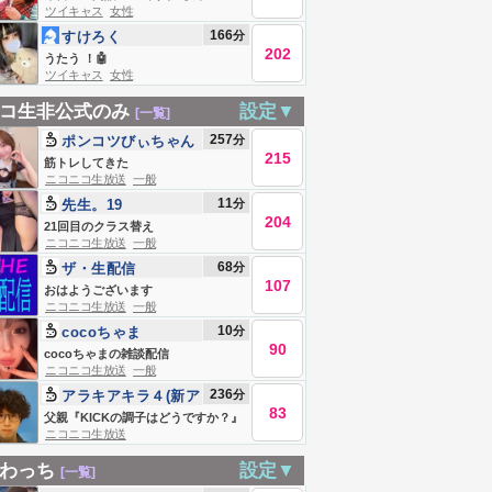
ツイキャス
女性
166
分
すけろく
202
うたう ！🤖
ツイキャス
女性
コ生非公式のみ
設定▼
[一覧]
257
分
ポンコツびぃちゃん
215
(無敵)
筋トレしてきた
ニコニコ生放送
一般
11
分
先生。19
204
21回目のクラス替え
ニコニコ生放送
一般
68
分
ザ・生配信
107
おはようございます
ニコニコ生放送
一般
10
分
cocoちゃま
90
cocoちゃまの雑談配信
ニコニコ生放送
一般
236
分
アラキアキラ４(新ア
83
カウント)
父親『KICKの調子はどうですか？』
ニコニコ生放送
わっち
設定▼
[一覧]