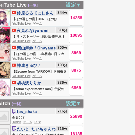
】超複合式ゴー
ちゃんねる登録お
ンドフィールド】
UST
DRAGON BALL
ブルバトルも可
uTube Live
設定▼
[一覧]
ムトラップを作
願いします🐼 がラ
タロIIでの日々 向淵
GEKISHIN
能) #shorts #ポケ
344
分
鈴原るる【にじさん
ｗｗｗ【マイク
イブ配信中！
行
14258
SQUADRA ｜
モン #縦型配信
じ所属】
【ほの暮しの庭】#06 ほのぼ
統合
YouTube Live
ゲーム
MOBA実況プレイ
の・・？スローライフ生活
314
分
Windows/PE/Switch/PS/Xbox】
夜見れな/yorumi
｜梦岐ゆめこ｜黒
ッ・・・！！！！！【にじさんじ/鈴
10095
rena【にじさんじ所
【 リ・ストーリー: 思い出修理屋 】
原るる 】
森ゆうな
YouTube Live
ゲーム
属】
レトロ系デバイス修理はじめまし
300
分
葉山舞鈴 / Ohayama
た。 【 にじさんじ / 夜見れな 】
8969
Ch.
【 ほの暮しの庭┊︎2年目春/1日～🌸
YouTube Live
ゲーム
】ストーリークリアまで！少し不穏
193
分
神成きゅぴ /
なスローライフ！？王覇山、入村
8875
Kaminari Qpi
【Escape from TARKOV】ド深夜タ
😨。（ 暮らし、ときどき、―― ）【
YouTube Live
ゲーム
ルコフアレルギーはよ見つけたい
にじさんじ┊︎葉山舞鈴┊︎※ネタバレ
336
分
胡桃沢りりか
【ぶいすぽっ！/神成きゅぴ】
注意 】
6869
【serial experiments lain】伝説の
YouTube Live
ゲーム
鬱ゲー！？lainのゲームやるぞ！！
【胡桃沢りりか】
itch
設定▼
[一覧]
716
分
fps_shaka
25890
全員〇す
Twitch
ゲーム
Rust
715
分
たいじ_たいちゃんね
18135
る