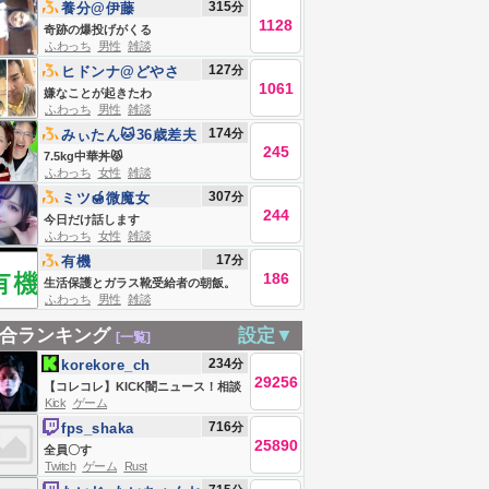
315
分
養分@伊藤
1128
奇跡の爆投げがくる
ふわっち
男性
雑談
127
分
ヒドンナ@どやさ
1061
嫌なことが起きたわ
ふわっち
男性
雑談
174
分
みぃたん🐱36歳差夫
245
婦の大食い嫁
7.5kg中華丼😾
ふわっち
女性
雑談
307
分
ミツ🍯微魔女
244
今日だけ話します
ふわっち
女性
雑談
17
分
有機
186
生活保護とガラス靴受給者の朝飯。
ふわっち
男性
雑談
合ランキング
設定▼
[一覧]
234
分
korekore_ch
29256
【コレコレ】KICK闇ニュース！相談
Kick
ゲーム
やSNSトラブル解決【ミラー、録画
716
分
fps_shaka
禁止】
25890
全員〇す
Twitch
ゲーム
Rust