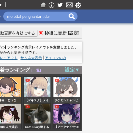
▼
▼
90
秒後に更新
[設定]
＝
7/25] ランキング表示レイアウトを変更しました。
記からも変更可能です。
レイアウト
|
サムネ大表示
|
アイコンのみ
着ランキング
設定▼
[一覧]
枠目ーどうな
【ゲキスク】メイ
ポケモンチャンピ
！？第３回ニコ
ドさんのゲキシン
オンズ まずはマ
コ老人会RUST
スクアドラ！ ドラ
スターボール級目
ay1【フルコン視
ゴンボール ゲキシ
指して！ 希望があ
7000人突破記
Cats Diary🐼まる
【アークナイツ:エ
】#ニコニコ老人
ン スクアドラ ｜
ればプラべ戦OK(ダ