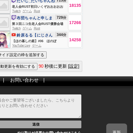
715
分
たいじ_たいちゃんね
18135
る
老人会RUST初日いくぞおおおおお
Twitch
ゲーム
Rust
おおおおお
729
分
布団ちゃんと申しま
17266
す
第３回ニコ生老人会RUST優勝会場
Twitch
ゲーム
Rust
お布団ちゃん、う〇ちちゃん、恭ち
344
分
鈴原るる【にじさん
ゃん、キズナ
14258
じ所属】
【ほの暮しの庭】#06 ほのぼ
YouTube Live
ゲーム
の・・？スローライフ生活
ッ・・・！！！！！【にじさんじ/鈴
原るる 】
90
秒後に更新
[設定]
|
お問い合わせ
|
送信
更新