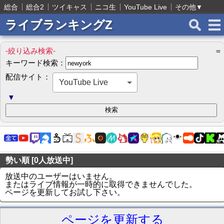
総合
総合2
ツイキャス
ニコ生
YouTube Live
その他
▼
ライブランキングZ
-絞り込み検索-
＝
キーワード検索：
配信サイト：
YouTube Live
▼
勢い順 [0人放送中]
放送中のユーザーはいません。
またはライブ情報が一時的に取得できませんでした。
ページを更新してお試し下さい。
ページを更新する