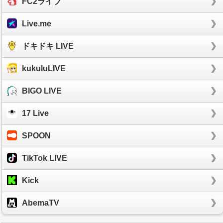
FC2ライブ
Live.me
ドキドキ LIVE
kukuluLIVE
BIGO LIVE
17 Live
SPOON
TikTok LIVE
Kick
AbemaTV