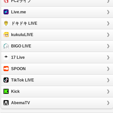
FC2ライブ
Live.me
ドキドキ LIVE
kukuluLIVE
BIGO LIVE
17 Live
SPOON
TikTok LIVE
Kick
AbemaTV