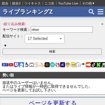
総合
総合2
ツイキャス
ニコ生
YouTube Live
その他
▼
ライブランキングZ
-絞り込み検索-
＝
キーワード検索：
配信サイト：
17 Selected
▼
勢い順
放送中のユーザーはいません。
またはライブ情報が一時的に取得できませんでした。
ページを更新してお試し下さい。
ページを更新する