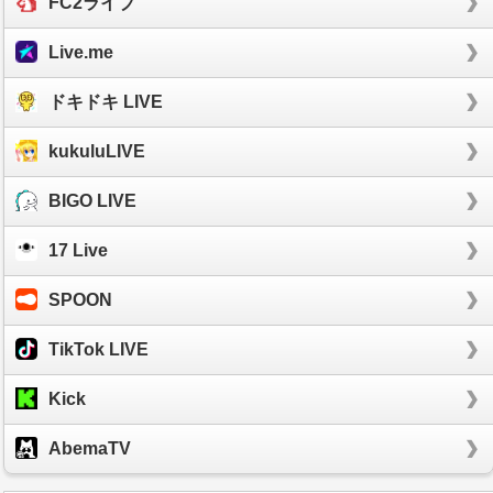
FC2ライブ
Live.me
ドキドキ LIVE
kukuluLIVE
BIGO LIVE
17 Live
SPOON
TikTok LIVE
Kick
AbemaTV