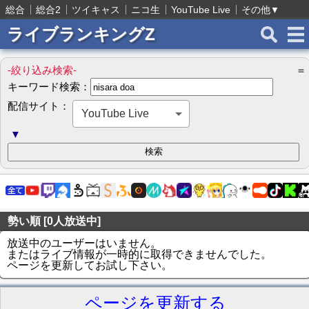
総合
総合2
ツイキャス
ニコ生
YouTube Live
その他
▼
ライブランキングZ
-絞り込み検索-
＝
キーワード検索：
配信サイト：
YouTube Live
▼
勢い順 [0人放送中]
放送中のユーザーはいません。
またはライブ情報が一時的に取得できませんでした。
ページを更新してお試し下さい。
ページを更新する