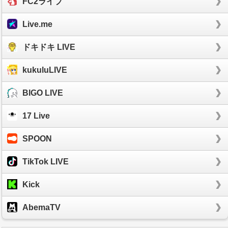
FC2ライブ
Live.me
ドキドキ LIVE
kukuluLIVE
BIGO LIVE
17 Live
SPOON
TikTok LIVE
Kick
AbemaTV