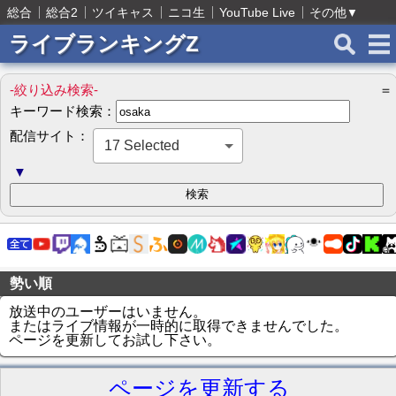
総合
総合2
ツイキャス
ニコ生
YouTube Live
その他
▼
ライブランキングZ
-絞り込み検索-
＝
キーワード検索：
配信サイト：
17 Selected
▼
勢い順
放送中のユーザーはいません。
またはライブ情報が一時的に取得できませんでした。
ページを更新してお試し下さい。
ページを更新する