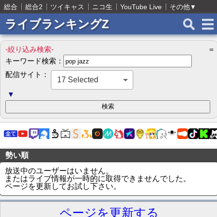
総合
総合2
ツイキャス
ニコ生
YouTube Live
その他
▼
ライブランキングZ
-絞り込み検索-
＝
キーワード検索：
配信サイト：
17 Selected
▼
勢い順
放送中のユーザーはいません。
またはライブ情報が一時的に取得できませんでした。
ページを更新してお試し下さい。
ページを更新する