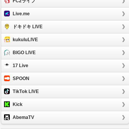
FC2ライブ
Live.me
ドキドキ LIVE
kukuluLIVE
BIGO LIVE
17 Live
SPOON
TikTok LIVE
Kick
AbemaTV