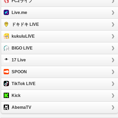
FC2ライブ
Live.me
ドキドキ LIVE
kukuluLIVE
BIGO LIVE
17 Live
SPOON
TikTok LIVE
Kick
AbemaTV