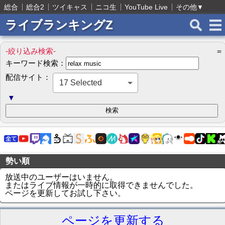
総合
総合2
ツイキャス
ニコ生
YouTube Live
その他
▼
ライブランキングZ
-絞り込み検索-
＝
キーワード検索：
配信サイト：
17 Selected
▼
勢い順
放送中のユーザーはいません。
またはライブ情報が一時的に取得できませんでした。
ページを更新してお試し下さい。
ページを更新する