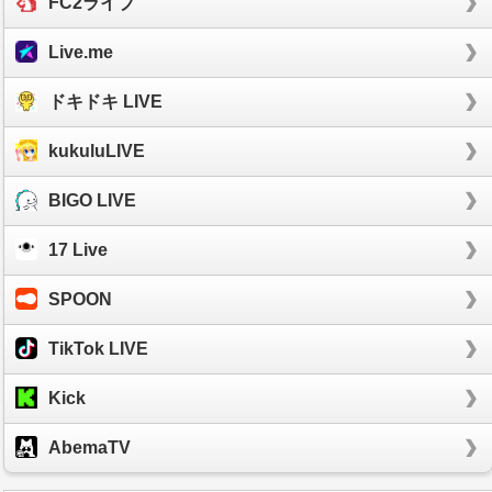
FC2ライブ
Live.me
ドキドキ LIVE
kukuluLIVE
BIGO LIVE
17 Live
SPOON
TikTok LIVE
Kick
AbemaTV