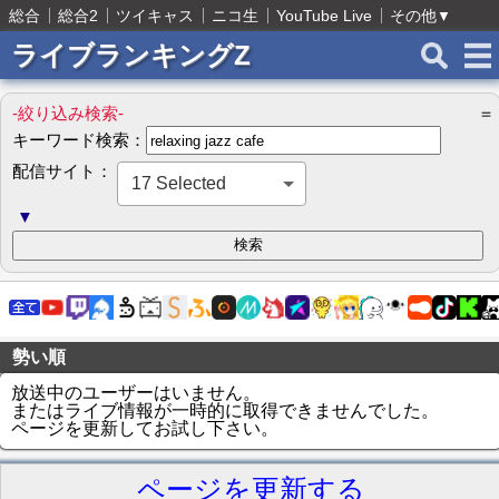
総合
総合2
ツイキャス
ニコ生
YouTube Live
その他
▼
ライブランキングZ
-絞り込み検索-
＝
キーワード検索：
配信サイト：
17 Selected
▼
勢い順
放送中のユーザーはいません。
またはライブ情報が一時的に取得できませんでした。
ページを更新してお試し下さい。
ページを更新する