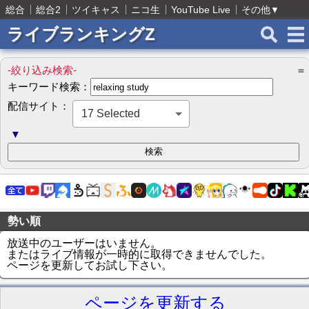
総合
総合2
ツイキャス
ニコ生
YouTube Live
その他
▼
ライブランキングZ
-絞り込み検索-
＝
キーワード検索：
配信サイト：
17 Selected
▼
勢い順
放送中のユーザーはいません。
またはライブ情報が一時的に取得できませんでした。
ページを更新してお試し下さい。
ページを更新する