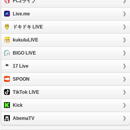
FC2ライブ
Live.me
ドキドキ LIVE
kukuluLIVE
BIGO LIVE
17 Live
SPOON
TikTok LIVE
Kick
AbemaTV