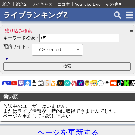
総合
総合2
ツイキャス
ニコ生
YouTube Live
その他
▼
ライブランキングZ
-絞り込み検索-
＝
キーワード検索：
配信サイト：
17 Selected
▼
勢い順
放送中のユーザーはいません。
またはライブ情報が一時的に取得できませんでした。
ページを更新してお試し下さい。
ページを更新する