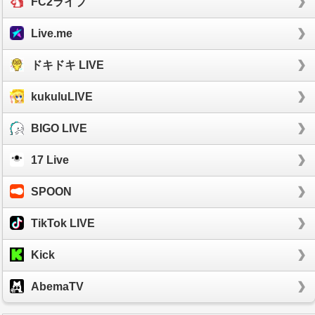
FC2ライブ
Live.me
ドキドキ LIVE
kukuluLIVE
BIGO LIVE
17 Live
SPOON
TikTok LIVE
Kick
AbemaTV