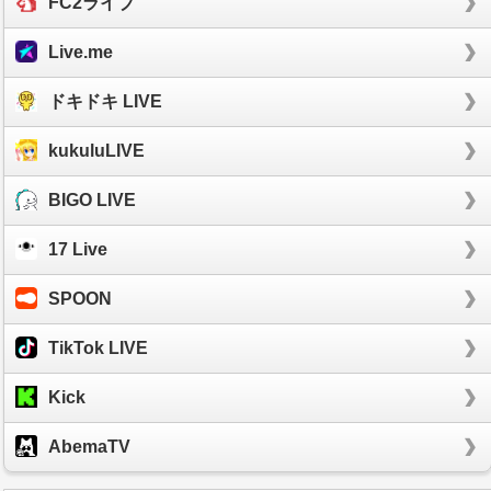
FC2ライブ
Live.me
ドキドキ LIVE
kukuluLIVE
BIGO LIVE
17 Live
SPOON
TikTok LIVE
Kick
AbemaTV