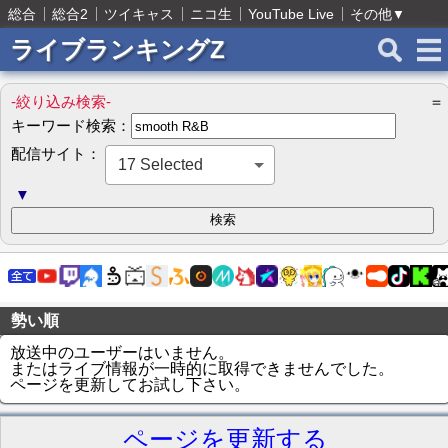
総合
総合2
ツイキャス
ニコ生
YouTube Live
その他
▼
ライブランキングZ
-絞り込み検索-
＝
キーワード検索：
配信サイト：
17 Selected
▼
勢い順
放送中のユーザーはいません。
またはライブ情報が一時的に取得できませんでした。
ページを更新してお試し下さい。
ページを更新する