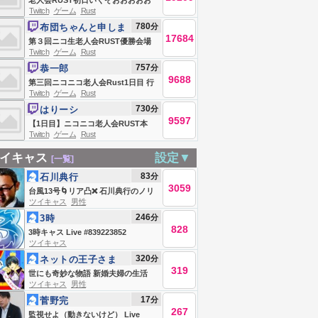
老人会RUST初日いくぞおおおおお
Twitch
ゲーム
Rust
おおおおお
780
分
布団ちゃんと申しま
17684
す
第３回ニコ生老人会RUST優勝会場
Twitch
ゲーム
Rust
お布団ちゃん、う〇ちちゃん、恭ち
757
分
恭一郎
ゃん、キズナ
9688
第三回ニコニコ老人会Rust1日目 行
Twitch
ゲーム
Rust
くぞ‼優勝
730
分
はりーシ
9597
【1日目】ニコニコ老人会RUST本
Twitch
ゲーム
Rust
番、ソロで優勝＆MVPを目指す男
イキャス
設定▼
[一覧]
83
分
石川典行
3059
台風13号🌀リア凸❌ 石川典行のノリ
ツイキャス
男性
ユキラジオ
246
分
3時
828
3時キャス Live #839223852
ツイキャス
320
分
ネットの王子さま
319
(笑)
世にも奇妙な物語 新婚夫婦の生活
ツイキャス
男性
17
分
菅野完
267
監視せよ（動きないけど） Live