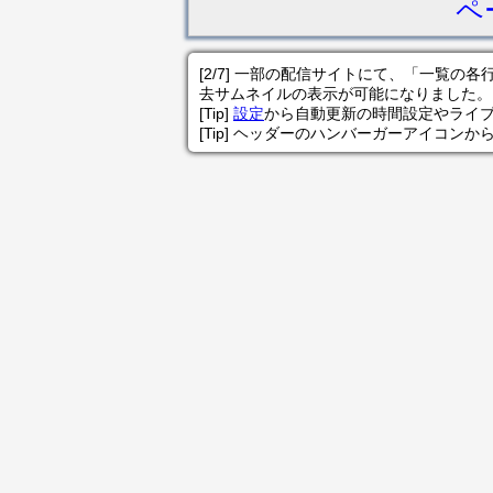
ペ
[2/7] 一部の配信サイトにて、「一覧
去サムネイルの表示が可能になりました。
[Tip]
設定
から自動更新の時間設定やライ
[Tip] ヘッダーのハンバーガーアイコンか