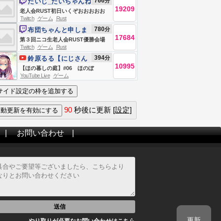
766
分
たいじ_たいちゃんね
19209
る
老人会RUST初日いくぞおおおおお
Twitch
ゲーム
Rust
おおおおお
780
分
布団ちゃんと申しま
17684
す
第３回ニコ生老人会RUST優勝会場
Twitch
ゲーム
Rust
お布団ちゃん、う〇ちちゃん、恭ち
394
分
鈴原るる【にじさん
ゃん、キズナ
10995
じ所属】
【ほの暮しの庭】#06 ほのぼ
YouTube Live
ゲーム
の・・？スローライフ生活
ッ・・・！！！！！【にじさんじ/鈴
原るる 】
90
秒後に更新
[設定]
|
お問い合わせ
|
送信
更新