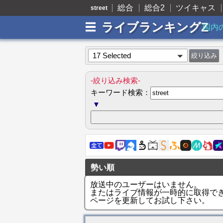
総合
総合2
ツイキャス
street
ライブランキングZ
国内
17 Selected
-絞り込み検索-
キーワード検索：
▼
勢い順
放送中のユーザーはいません。
またはライブ情報が一時的に取得で
ページを更新してお試し下さい。