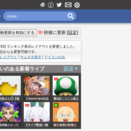
▼
90
秒後に更新
[設定]
＝
7/25] ランキング表示レイアウトを変更しました。
記からも変更可能です。
レイアウト
|
サムネ大表示
|
アイコンのみ
いのある新着ライブ
設定▼
初見さん⭕️【毎
【UNARCHIVED】
第3回ニコニコ老人
6時】ライブゲー
2 HOUR POP
会RUST 初日～二
でコイン配り2周
RADIO KARAOKE
日目朝【主催者・
🍀開始15分以内
坂本視点】
急招集かかった
【ライブ配信／朝
坂口杏里が詐欺と
入室を。