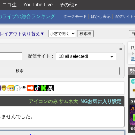
ニコ生
YouTube Live
その他
▼
|
|
のライブの総合ランキング
ダークモード
ぼかし表示
配信サイト
レイアウト切り替え▼
[
＝
下
配信サイト：
18 all selected!
新
勢
アイコンのみ
サムネ大
NGお気に入り設定

朝
きませんでした。
ム
🐣
緊
に