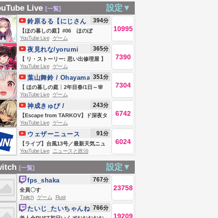
活配信】リスナー
夜逃げで大炎上事
uTube Live
設定▼
[一覧]
さんのユーザー名
件に発展！？
394
分
鈴原るる【にじさん
で30分以内にしり
MARIAｖｓせいＺ
10995
じ所属】
【ほの暮しの庭】#06 ほのぼ
とりが繋がると元
の大喧嘩で配信界
YouTube Live
ゲーム
の・・？スローライフ生活
365
分
夜見れな/yorumi
気に「おはよう」
隈が騒然としてい
ッ・・・！！！！！【にじさんじ/鈴
7390
rena【にじさんじ所
【 リ・ストーリー: 思い出修理屋 】
「いってらっしゃ
る！？
原るる 】
YouTube Live
ゲーム
属】
レトロ系デバイス修理はじめまし
い」を言える雑談
351
分
葉山舞鈴 / Ohayama
た。 【 にじさんじ / 夜見れな 】
朝活！【雪兎ちゃ
7304
Ch.
【 ほの暮しの庭┊︎2年目春/1日～🌸
YouTube Live
ゲーム
う／個人勢VTuber
】ストーリークリアまで！少し不穏
243
分
神成きゅぴ /
／配信中】
なスローライフ！？王覇山、入村
6742
Kaminari Qpi
【Escape from TARKOV】ド深夜タ
😨。（ 暮らし、ときどき、―― ）【
YouTube Live
ゲーム
ルコフアレルギーはよ見つけたい
にじさんじ┊︎葉山舞鈴┊︎※ネタバレ
91
分
ウェザーニュース
【ぶいすぽっ！/神成きゅぴ】
注意 】
6024
【ライブ】台風13号／最新天気ニュ
YouTube Live
ニュースと政治
ース・地震情報 2026年8月8日(土)／
沖縄・奄美は大荒れの天気が続く／
itch
設定▼
[一覧]
令和8年熊本地震情報 ／〈ウェザー
767
分
fps_shaka
ニュースLiVEモーニング・松本真央
23758
全員〇す
／山口剛央〉
Twitch
ゲーム
Rust
766
分
たいじ_たいちゃんね
19209
る