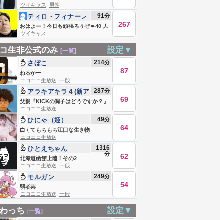
ツイキャス
男性
#839228396
91
分
ティロ・フィナーレ
267
加川
おはよー！今日も頑張ろうぜ👊40 人
ツイキャス
生楽笑！
コ生非公式のみ
設定▼
[一覧]
214
分
さぼこ
87
ねるかー
ニコニコ生放送
一般
287
分
アラキアキラ４(新ア
69
カウント)
父親『KICKの調子はどうですか？』
ニコニコ生放送
49
分
ひにゃ（姫）
64
白くてもちもち江口な生き物
ニコニコ生放送
1316
ひとえちゃん
分
62
北海道函館上陸！その2
ニコニコ生放送
一般
249
分
モルガン
54
弱者芸
ニコニコ生放送
一般
わっち
設定▼
[一覧]