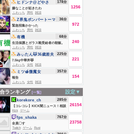
178
分
ヒドンナ@どやさ
1256
嫌なことが起きたわ
ふわっち
男性
雑談
36
分
Z界鬼ポンパートーマ
972
ス🍅
緊急招集かかった
ふわっち
男性
雑談
68
分
有機
240
生活保護とガラス靴受給者の朝飯。
ふわっち
男性
雑談
225
分
みぃたん🐱36歳差夫
221
婦の大食い嫁
7.5kg中華丼😾
ふわっち
女性
雑談
357
分
ミツ🍯微魔女
154
報告
ふわっち
女性
雑談
合ランキング
設定▼
[一覧]
285
分
korekore_ch
26154
【コレコレ】KICK闇ニュース！相談
Kick
ゲーム
やSNSトラブル解決【ミラー、録画
767
分
fps_shaka
禁止】
23758
全員〇す
Twitch
ゲーム
Rust