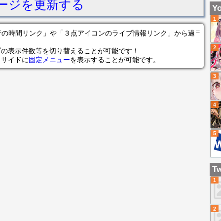
ージを更新する
Yo
1
＝
の各行の時間リンク」や「３点アイコンのライブ情報リンク」から過
2
ブの表示件数等を切り替えることが可能です！
らサイドに
固定メニュー
を表示することが可能です。
3
4
5
Tw
1
2