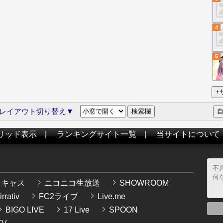
4
5
レイアウト切り替え▼
リッド表示
|
ランキングサイト一覧
|
当サイトについて
イキャス
ニコニコ生放送
SHOWROOM
rrativ
FC2ライブ
Live.me
BIGO LIVE
17 Live
SPOON