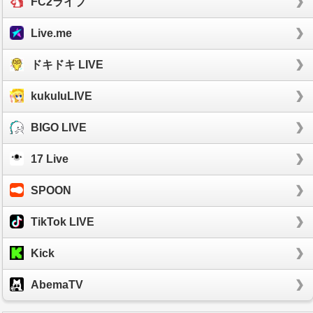
FC2ライブ
Live.me
ドキドキ LIVE
kukuluLIVE
BIGO LIVE
17 Live
SPOON
TikTok LIVE
Kick
AbemaTV