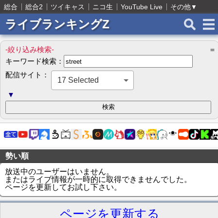
総合
総合2
ツイキャス
ニコ生
YouTube Live
その他
▼
ライブランキングZ
-絞り込み検索-
＝
キーワード検索：
配信サイト：
17 Selected
▼
勢い順
放送中のユーザーはいません。
またはライブ情報が一時的に取得できませんでした。
ページを更新してお試し下さい。
ページを更新する