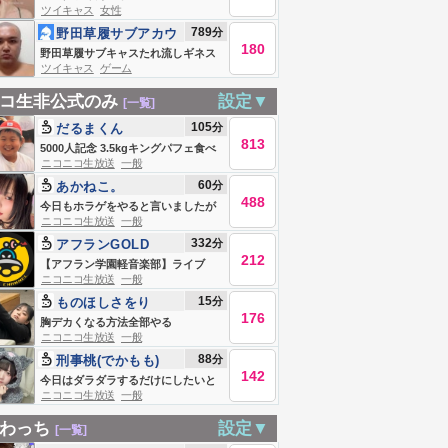
ツイキャス
女性
789
分
野田草履サブアカウ
180
ント
野田草履サブキャスたれ流しギネス
ツイキャス
ゲーム
記録 Live #839271769
コ生非公式のみ
設定▼
[一覧]
105
分
だるまくん
813
5000人記念 3.5kgキングパフェ食べ
ニコニコ生放送
一般
る！
60
分
あかねこ。
488
今日もホラゲをやると言いましたが
ニコニコ生放送
一般
あれは嘘です
332
分
アフランGOLD
212
【アフラン学園軽音楽部】ライブ
ニコニコ生放送
一般
15
分
ものほしさをり
176
胸デカくなる方法全部やる
ニコニコ生放送
一般
88
分
刑事桃(でかもも)
142
今日はダラダラするだけにしたいと
ニコニコ生放送
一般
思います
わっち
設定▼
[一覧]