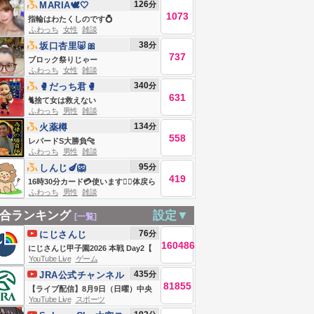
126
分
MARIA🕊🤍
1073
指輪はわたくしのです💍
ふわっち
女性
雑談
38
分
坂口杏里🐷🎀
737
ブロック祭りじゃー
ふわっち
女性
雑談
340
分
🥊だっち君🥊
631
🐈捨て女は救えない
ふわっち
男性
雑談
134
分
火薬樽
558
レパードS大勝負🐆
ふわっち
男性
雑談
95
分
しんじ🍆🦁
419
16時30分カード💳使います🙇‍♂️体戻ら
ふわっち
男性
雑談
ないかなー。
合ランキング
設定▼
[一覧]
76
分
にじさんじ
160486
にじさんじ甲子園2026 本戦 Day2【
YouTube Live
ゲーム
#にじ甲2026_Day2 】
435
分
JRA公式チャンネル
81855
【ライブ配信】8月9日（日曜）中央
YouTube Live
スポーツ
競馬全レース中継（新潟・中京・札