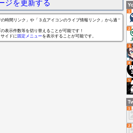
ージを更新する
て
Yo
ら
1
恋
＝
の各行の時間リンク」や「３点アイコンのライブ情報リンク」から過
な
2
ブの表示件数等を切り替えることが可能です！
らサイドに
固定メニュー
を表示することが可能です。
3
4
5
Tw
1
2