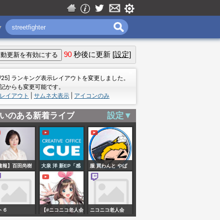
▼
90
秒後に更新
[設定]
＝
7/25] ランキング表示レイアウトを変更しました。
記からも変更可能です。
レイアウト
|
サムネ大表示
|
アイコンのみ
いのある新着ライブ
設定▼
速報】百田尚樹
大泉 洋 新EP「感
服 買わんと やば
の捜査開始？！
謝しかございませ
性議員を隠れ家
ん」発売直前緊急
ートに誘い「タ
生配信
ト６
【#ニコニコ老人会
ニコニコ老人会
ゥー全部見せ