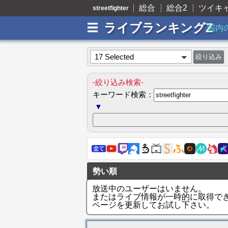
総合
総合2
ツイキ
streetfighter
ライブランキングZ
国内
17 Selected
-絞り込み検索-
キーワード検索：
▼
勢い順
放送中のユーザーはいません。
またはライブ情報が一時的に取得で
ページを更新してお試し下さい。