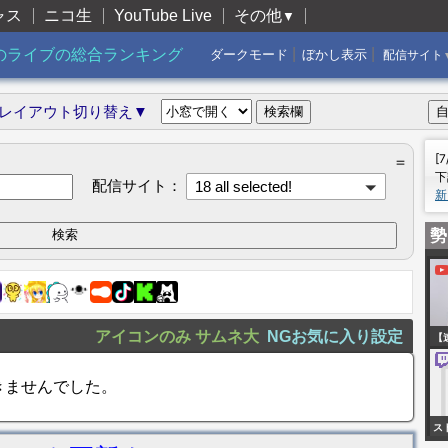
ャス
ニコ生
YouTube Live
その他
▼
|
|
のライブの総合ランキング
ダークモード
ぼかし表示
配信サイト
レイアウト切り替え▼
[
＝
下
配信サイト：
18 all selected!
新
勢
アイコンのみ
サムネ大
NGお気に入り設定
【
へ
きませんでした。
女
デ
ス
ト