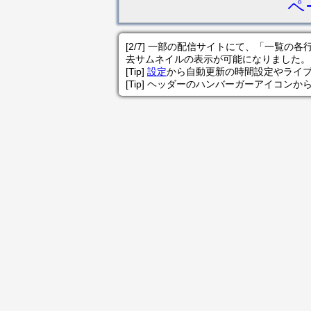
ペ
[2/7] 一部の配信サイトにて、「一覧
去サムネイルの表示が可能になりました。
[Tip]
設定
から自動更新の時間設定やライ
[Tip] ヘッダーのハンバーガーアイコンか