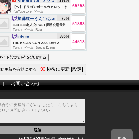
192
分
Subaru Ch. 大空ス
幌）
65253
バル
【#7】ドラゴンボールカカロットや
YouTube Live
ゲーム
るしゅばああああああああああああ
73
分
加藤純一うん〇ちゃ
ああああああああああああああ
51883
ん
ニコニコ老人会RUST優勝会場最終
あ！！！！！！【ホロライブ/大空ス
Twitch
ゲーム
Rust
日
バル】
385
分
k4sen
44513
THE K4SEN CON 2026 DAY 2
Twitch
ゲーム
Special Events
90
秒後に更新
[設定]
|
お問い合わせ
|
送信
更新