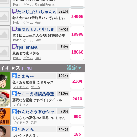
THE K4SEN CON 2026 DAY 2
Twitch
ゲーム
Special Events
321
分
たいじ_たいちゃんね
24905
る
老人会RUST最終日いくぞおおおお
Twitch
ゲーム
Rust
おおおおおお
345
分
布団ちゃんと申しま
19988
す
第３回ニコ生老人会RUST優勝会場
Twitch
ゲーム
Rust
お布団ちゃん、う〇ちちゃん、恭ち
74
分
fps_shaka
ゃん、キズナ ２日目
18668
最後まで走り切る
Twitch
ゲーム
Rust
イキャス
設定▼
[一覧]
101
分
こまち👀
2184
色々ある配信界 こまちャス
ツイキャス
ゲーム
410
分
ヤミー@相談凸希望
2010
はLINEへ
藤沢なな緊急でヤバイ ↓タイトル↓
ツイキャス
70
分
わんたろう君@シャ
993
ンT101
おじさんの夏休み2 世界中にしゃん
ツイキャス
男性
てぃ言わせたい
157
分
とみとみ
185
ついクソみん🪰 。