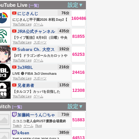
RUST】本番最終
RUST優勝会場最終
」？！振られた
uTube Live
設定▼
[一覧]
日！！！加藤純一
日
デマ誹謗中傷、
76
分
にじさんじ
チーム絶対優勝す
160486
すればなんでも
にじさんじ甲子園2026 本戦 Day2【
るぞおおお！！！
YouTube Live
ゲーム
い距離？！
#にじ甲2026_Day2 】
435
分
JRA公式チャンネル
【キズナアイ / うん
81855
【ライブ配信】8月9日（日曜）中央
ちちゃん / お布団ち
YouTube Live
スポーツ
競馬全レース中継（新潟・中京・札
ゃん / 恭ちゃん 】
192
分
Subaru Ch. 大空ス
幌）
65253
バル
【#7】ドラゴンボールカカロットや
YouTube Live
ゲーム
るしゅばああああああああああああ
216
分
3x3RBL
ああああああああああああああ
24416
LIVE 🔴 FIBA 3x3 Uenohara
あ！！！！！！【ホロライブ/大空ス
YouTube Live
スポーツ
Challenger 2026 | Qualifier for
バル】
135
分
兄者弟者
Debrecen Masters | Finals
12308
【タルコフ】カッパを目指した
YouTube Live
ゲーム
い！？！？【弟者】
itch
設定▼
[一覧]
73
分
加藤純一うん〇ちゃ
51883
ん
ニコニコ老人会RUST優勝会場最終
Twitch
ゲーム
Rust
日
385
分
k4sen
44513