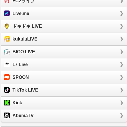
FC2ライブ
Live.me
ドキドキ LIVE
kukuluLIVE
BIGO LIVE
17 Live
SPOON
TikTok LIVE
Kick
AbemaTV