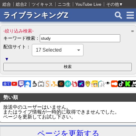
総合
総合2
ツイキャス
ニコ生
YouTube Live
その他
▼
ライブランキングZ
-絞り込み検索-
＝
キーワード検索：
配信サイト：
17 Selected
▼
勢い順
放送中のユーザーはいません。
またはライブ情報が一時的に取得できませんでした。
ページを更新してお試し下さい。
ページを更新する