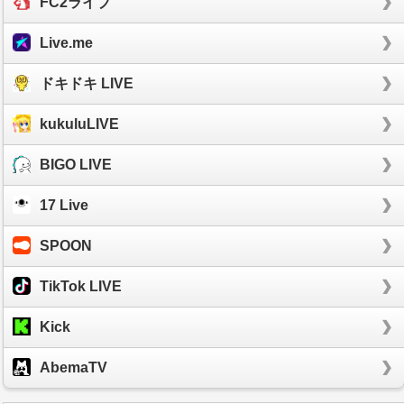
FC2ライブ
Live.me
ドキドキ LIVE
kukuluLIVE
BIGO LIVE
17 Live
SPOON
TikTok LIVE
Kick
AbemaTV