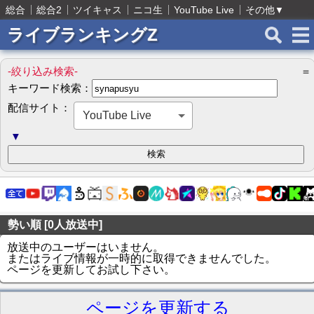
総合
総合2
ツイキャス
ニコ生
YouTube Live
その他
▼
ライブランキングZ
-絞り込み検索-
＝
キーワード検索：
配信サイト：
YouTube Live
▼
勢い順 [0人放送中]
放送中のユーザーはいません。
またはライブ情報が一時的に取得できませんでした。
ページを更新してお試し下さい。
ページを更新する