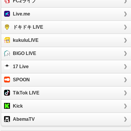
FC2ライブ
Live.me
ドキドキ LIVE
kukuluLIVE
BIGO LIVE
17 Live
SPOON
TikTok LIVE
Kick
AbemaTV