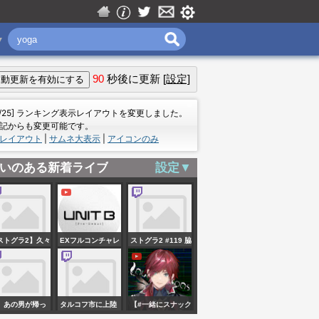
▼
90
秒後に更新
[設定]
＝
7/25] ランキング表示レイアウトを変更しました。
記からも変更可能です。
レイアウト
|
サムネ大表示
|
アイコンのみ
いのある新着ライブ
設定▼
ストグラ2】久々
EXフルコンチャレ
ストグラ2 #119 脇
起きてみる27日
ンジ！5曲達成で歌
逢魔 やぁ
鳩禁指示禁【ケ
います。【
ンオー】
#UNIT_B / #清澄ラ
、あの男が帰っ
タルコフ市に上陸
【#一緒にスナック
イラ】