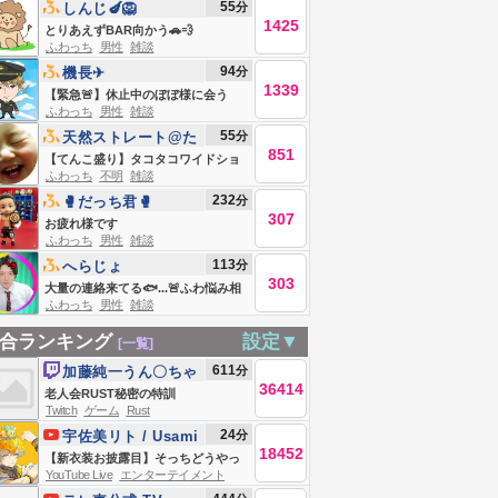
55
分
しんじ🍆🦁
1425
とりあえずBAR向かう🚗💨
ふわっち
男性
雑談
94
分
機長✈︎
1339
【緊急🚨】休止中のぼぼ様に会う
ふわっち
男性
雑談
55
分
天然ストレート@た
851
かしゼミ
【てんこ盛り】タコタコワイドショ
ふわっち
不明
雑談
ー
232
分
🥊だっち君🥊
307
お疲れ様です
ふわっち
男性
雑談
113
分
へらじょ
303
大量の連絡来てる🐟...🚨ふわ悩み相
ふわっち
男性
雑談
談室🚨お気軽に
合ランキング
設定▼
[一覧]
611
分
加藤純一うん〇ちゃ
36414
ん
老人会RUST秘密の特訓
Twitch
ゲーム
Rust
24
分
宇佐美リト / Usami
18452
Rito【にじさんじ】
【新衣装お披露目】そっちどうやっ
YouTube Live
エンターテイメント
て行けばいい？【宇佐美リト/にじさ