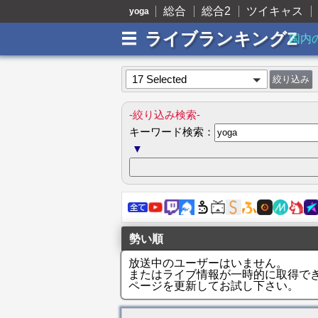
総合
総合2
ツイキャス
yoga
ライブランキングZ
国内
17 Selected
-絞り込み検索-
キーワード検索：
▼
勢い順
放送中のユーザーはいません。
またはライブ情報が一時的に取得で
ページを更新してお試し下さい。