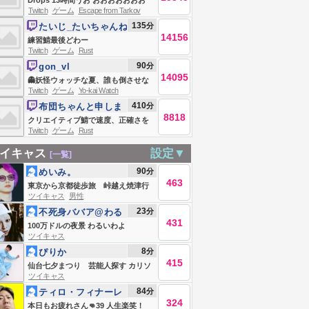
Drops 13時間うお おおおおおおお
Twitch
ゲーム
Escape from Tarkov
Escape From Tarkov
135
分
たいじ_たいちゃんね
14156
る
練習鯖最後どわー
Twitch
ゲーム
Rust
90
分
gon_vl
14095
👻妖怪ウォッチな夏、誰も倒させな
Twitch
ゲーム
Yo-kai Watch
い...。GONグッズ出た！
410
分
布団ちゃんと申しま
8818
す
クリエイティブ鯖で速度、正確さを
Twitch
ゲーム
Rust
ただただ上げる
イキャス
設定▼
[一覧]
90
分
めいみ。
463
東京から京都徒歩旅 峠越え焼津行
ツイキャス
男性
き 今日もなんとか。
23
分
不死身ババア@わる
431
いわよ
100万ドルの夜景 わるいわよ
ツイキャス
8
分
ぴりか
415
仙台七夕まつり 芸能人探す カリソ
ツイキャス
マのひまつぶし
84
分
ティロ・フィナーレ
324
加川
本日もお疲れさん👊39 人生楽笑！