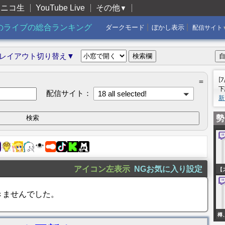
ニコ生
YouTube Live
その他
▼
|
|
のライブの総合ランキング
ダークモード
ぼかし表示
配信サイト
レイアウト切り替え▼
[
＝
下
配信サイト：
18 all selected!
新
勢
アイコン左表示
NGお気に入り設定
【
に
きませんでした。
目
イ
樽