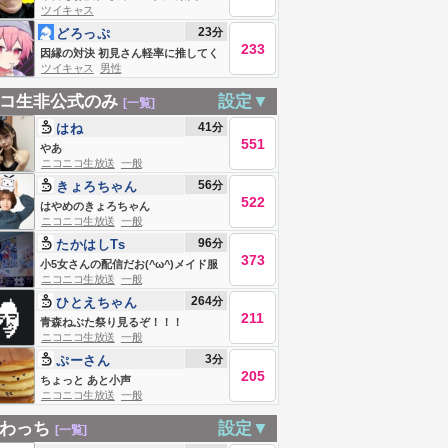
ツイキャス
23
分
どろっぷ
233
@STPRBOYS
因縁の対決 初見さん軽率に推してく
ツイキャス
男性
ださい
コ生非公式のみ
設定▼
[一覧]
41
分
はね
551
やあ
ニコニコ生放送
一般
56
分
きょろちゃん
522
はやめのきょろちゃん
ニコニコ生放送
一般
96
分
たかはしTs
373
小5女さんの配信だお(^ω^)メイド服
ニコニコ生放送
一般
はいいね。メイド服は心を潤してく
264
分
ひとえちゃん
れる。
211
青森ねぶた祭り見るぞ！！！
ニコニコ生放送
一般
3
分
ぷーさん
205
ちょっと あと小声
ニコニコ生放送
一般
わっち
設定▼
[一覧]