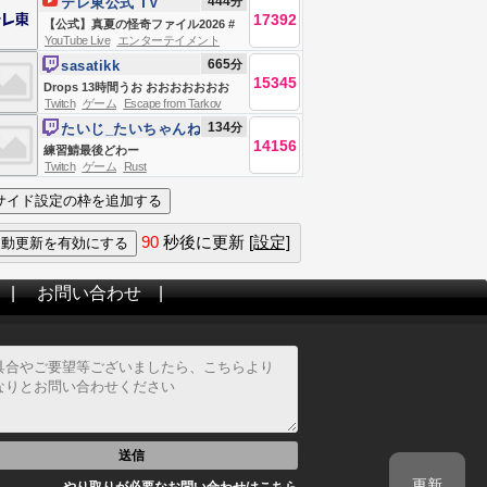
444
分
テレ東公式 TV
んじ】
17392
TOKYO
【公式】真夏の怪奇ファイル2026 #
YouTube Live
エンターテイメント
恐怖 #心霊
665
分
sasatikk
15345
Drops 13時間うお おおおおおおお
Twitch
ゲーム
Escape from Tarkov
Escape From Tarkov
134
分
たいじ_たいちゃんね
14156
る
練習鯖最後どわー
Twitch
ゲーム
Rust
90
秒後に更新
[設定]
|
お問い合わせ
|
送信
更新