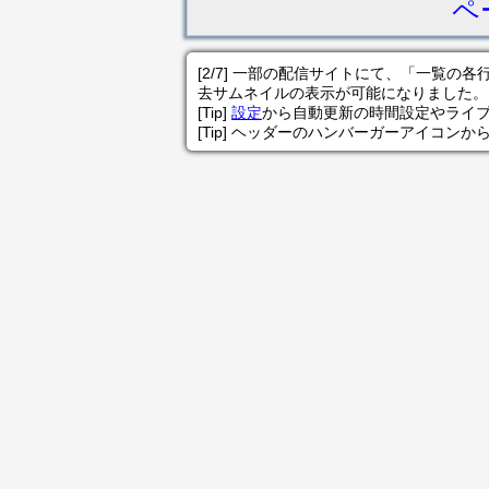
ペ
[2/7] 一部の配信サイトにて、「一覧
去サムネイルの表示が可能になりました。
[Tip]
設定
から自動更新の時間設定やライ
[Tip] ヘッダーのハンバーガーアイコンか