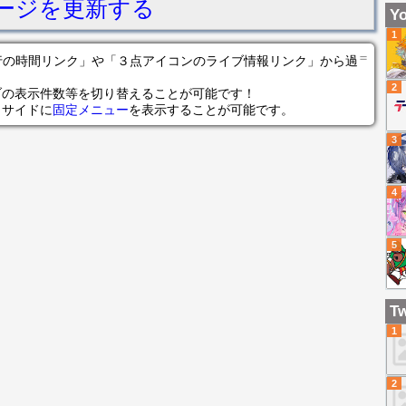
ージを更新する
て
Yo
1
＝
の各行の時間リンク」や「３点アイコンのライブ情報リンク」から過
2
ブの表示件数等を切り替えることが可能です！
らサイドに
固定メニュー
を表示することが可能です。
3
4
5
Tw
1
2