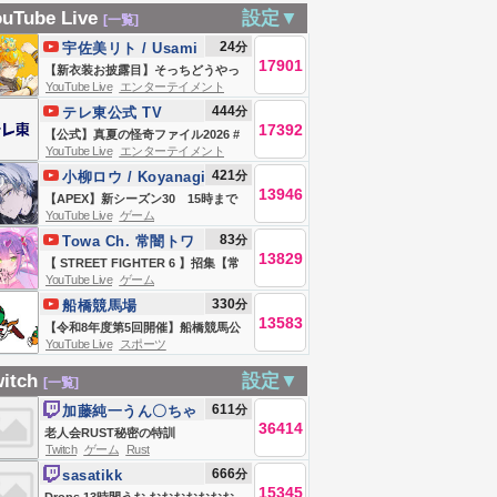
きた編
w/講師のありさか
ミー】俺の好きを
uTube Live
設定▼
[一覧]
さん
集めたおやつ
24
分
宇佐美リト / Usami
BOX【ローレン/に
17901
Rito【にじさんじ】
【新衣装お披露目】そっちどうやっ
じさんじ】
YouTube Live
エンターテイメント
て行けばいい？【宇佐美リト/にじさ
444
分
テレ東公式 TV
んじ】
17392
TOKYO
【公式】真夏の怪奇ファイル2026 #
YouTube Live
エンターテイメント
恐怖 #心霊
421
分
小柳ロウ / Koyanagi
13946
Rou【にじさんじ】
【APEX】新シーズン30 15時まで
YouTube Live
ゲーム
シージ【小柳ロウ/にじさんじ】
83
分
Towa Ch. 常闇トワ
13829
【 STREET FIGHTER 6 】招集【常
YouTube Live
ゲーム
闇トワ/ホロライブ】
330
分
船橋競馬場
13583
【令和8年度第5回開催】船橋競馬公
YouTube Live
スポーツ
式LIVE 「船橋ハートビートライ
ブ」
itch
設定▼
[一覧]
611
分
加藤純一うん〇ちゃ
36414
ん
老人会RUST秘密の特訓
Twitch
ゲーム
Rust
666
分
sasatikk
15345