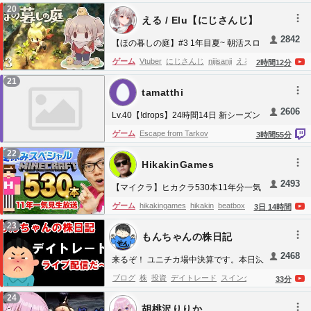
Metacritic
fromsoftware
NIGHTREIGN
耐
20
久
クリア
PlayStation5
PS5Pro
スレスパ
える / Elu【にじさんじ】
ACECOMBAT8
Switch2
ASA
ARK
2842
【ほの暮しの庭】#3 1年目夏~ 朝活スロ
SurvivalAscended
SAO
ソードアートオンラ
ーライフ継続中※ネタバレあり【にじさ
ゲーム
Vtuber
にじさんじ
nijisanji
える
2
時間
12
分
イン
SAOEoA
デスゲーム
ベリーハード
ゴ
んじ/える】
elu
ライブ
にじさんじ 配信中
コラボ
ア
21
エモン
ほの暮しの庭
Village in the Shade
ホ
tamatthi
ニメ
anime
game
ショート
RPG
ガチャ
ラー
ホラゲー
日本一ソフトウェア
夜廻
ス
2606
初心者
アップデート
アプデ
探索
えるえ
Lv.40【!drops】24時間14日 新シーズン
ローライフ
生活シミュレーション
彼ヶ津
最前線攻略TV w/nairusan
る
新人
ぽっぷんぱーらー
ゲーム
Escape from Tarkov
3
時間
55
分
村
22
HikakinGames
2493
【マイクラ】ヒカクラ530本11年分一気
見夏休み生配信！【マインクラフト
ゲーム
hikakingames
hikakin
beatbox
3
日
14
時間
Minecraft】
game
gameplay
ヒカキン
ヒカキンゲーム
23
もんちゃんの株日記
ヒカキンゲームズ
ひかきん
ひかきんげーむ
2468
ず
ビートボックス
ボイパ
ゲーム実況
実況
来るぞ！ ユニチカ場中決算です。本日決
算３３０件。8/6 (木) 株ライブトレー
プレイ
実況
youtube
youtuber
ユーチュー
ブログ
株
投資
デイトレード
スイングトレ
33
分
ド・前場
バー
ゆーちゅーぶ
ユーチューブ
スマホ
ス
ード
スキャルピング
日経平均株価
マザー
24
胡桃沢りりか
マホゲー
PCゲー
PC
マインクラフト
マイ