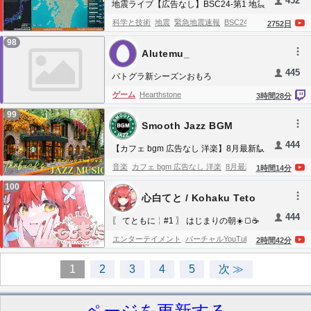
452
地震ライブ【広告なし】BSC24-第1 地震
整体
セルフ整体
ストレッチ
マッサージ
自
music
overthinking relief music
depression
警戒放送24時 防災情報共有(地震・噴
科学と技術
地震
緊急地震速報
BSC24
強
2752
日
律神経を整える
AKS療法
腰痛・肩こり駆け
火・異常気象等)【読み上げあり】
relief music
no ads relaxing music
24
7
震モニタ
24時間放送
JQuake
kiwi
自然災
98
込み寺
治療
セルフ
一人
整体 矯正
鬱
自
relaxing music live stream
bamboo
bamboo
Alutemu_
害
異常気象
防災
減災
P2P地震情報
ニコ
律神経の乱れ
頭の整体
ストレス
整える
肩
live
445
生
バトグラ新シーズンおもろ
こり
めまい
頭痛
リンパ
ゲーム
Hearthstone
3
時間
28
分
99
Smooth Jazz BGM
444
【カフェ bgm 広告なし 洋楽】8月最新版
スタバで流れる癒しのジャズ☕ 緑に囲ま
音楽
カフェ bgm 広告なし 洋楽
8月最新版
1
時間
14
分
れた街角カフェのボサノバ｜作業用・勉
スタバで流れる癒しのジャズ
Starbucks
100
強用・朝カフェBGM - Starbucks
心白てと / Kohaku Teto
Coffeehouse Jazz
smooth jazz bgm
カフェ
Coffeehouse Jazz
444
bgm
カフェBGM
広告なし
洋楽
スタバ
〖 てともに╎#1 〗 はじまりの朝☀️🍞☕
〖 心白てと / ネオポルテ 〗
BGM
スターバックスBGM
スターバックス
エンターテイメント
バーチャルYouTuber
2
時間
42
分
風
スタバジャズ
coffeehouse jazz
coffee
Neo-Porte
1
2
3
4
5
次 ≫
shop ambience
coffeehouse ambience
coffee shop jazz
勉強用BGM
朝カフェBGM
リラックス音楽
カフェ音楽
8月最新版