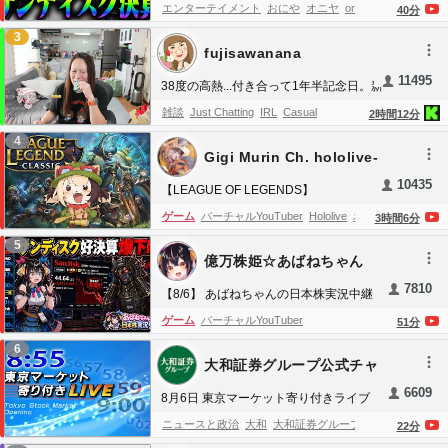
おおお！追証だけは勘弁して下さい。大
エンターテイメント
おにや
オニヤ
oniya
40
分
荒れの日経平均の予感。半導体メモリー
o-228
おーにゃ
小松潤季
こまつじゅんき
3
頼む！！！含み損１５００万の壁を超え
fujisawanana
じゅんき
潤季
天才おにや
切り抜き
おにや
る！！おはよう朝の寄り付き株ライブ生
11495
切り抜き
ﾏﾀｰﾘ
株
日経
米株
キオクシア
38度の高熱...付き合って1年半記念日。新
放送！！！！！
作Tシャツ撮影会！ステッカーもできた
フジクラ
アドバンテスト
レーザーテック
雑談
Just Chatting
IRL
Casual
2
時間
12
分
よ。面接あり。(ミラー&アーカイブ無断
古河電工
パワーエックス
日経平均
エスク
4
使用禁止)
Gigi Murin Ch. hololive-
リプトエナジー
フルッタフルッタ
大暴落
EN
追証
爆損
10435
【LEAGUE OF LEGENDS】
RISEEEEEEEEEEEEEEE
ゲーム
バーチャルYouTuber
Hololive
ホロ
3
時間
6
分
RISEEEEEEEEEEEEEEEEE
ライブ
5
億万株姫☆あばねちゃん
【日本株 毎日実況解説】
7810
【8/6】 あばねちゃんの日本株実況中継
【配信519回目】
ゲーム
バーチャルYouTuber
51
分
6
大和証券グループ公式チャ
ンネル
6609
8月6日 東京マーケット寄り付きライブ
ニュースと政治
大和
大和証券グループ
大
22
分