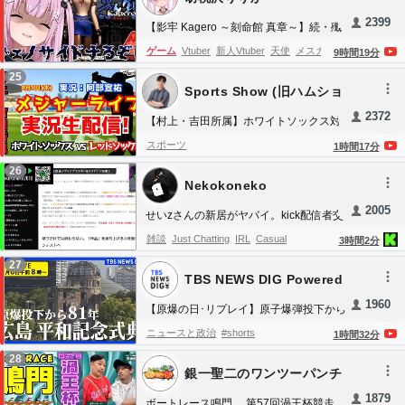
ズ
IPO
先物
株式市場
クラ
minecrfat
ヒカクラ
part1
生放送
生配
2399
【影牢 Kagero ～刻命館 真章～】続・殲
信
ハードコア
一気見
2026
滅ジェノサイドエンドめざすぞ！！11話
ゲーム
Vtuber
新人Vtuber
天使
メスガキ
9
時間
19
分
～【胡桃沢りりか】
ピンク髪
オッドアイ
ゲーム実況
歌枠
ヤン
25
Sports Show (旧ハムショ
デレ
病みかわ
胡桃沢りりか
胡桃澤りりか
ーのメジャー実況ch)
2372
女性
Youtuber
耐久
エンターテイメント
ヴ
【村上・吉田所属】ホワイトソックス対
レッドソックス 8/6【野球ラジオ調実
ァーチャルyoutuber
雑談
個人
ロックマン
スポーツ
1
時間
17
分
況】
megaman
Independents
26
Nekokoneko
2005
せいzさんの新居がヤバイ。kick配信者交
通事故、犬を虐待するやばい話、ニュー
雑談
Just Chatting
IRL
Casual
3
時間
2
分
ス
27
TBS NEWS DIG Powered
by JNN
1960
【原爆の日･リプレイ】原子爆弾投下から
81年 広島市「平和記念式典」 8時15分
ニュースと政治
#shorts
1
時間
32
分
に黙とう 平和への誓いも（2026年8月6
28
日午前8時～）| TBS NEWS DIG
銀一聖二のワンツーパンチ
1879
ボートレース鳴門 第57回渦王杯競走