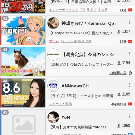
1335
【FXライブ】日米協調介入後？ドル円
157.5円まで戻す！反発は？FXで稼いで
エンターテイメント
FX
ライブ
ドル円
ポ
21
分
家を建てろ Aki 34日目 8:50~
ンド円
豪ドル円
ヒロセ通商
家を建てるま
42
神成きゅぴ / Kaminari Qpi
で
帰れません
CFD
日経平均
1317
【Escape from TARKOV】夏だ！海だ！
タルコフだ～～🌺🔅【ぶいすぽっ！/神成
ゲーム
バーチャルYouTuber
14
分
きゅぴ】
43
【馬房定点】今日のシュシ
ュブリーズ一家 8月5日
1154
【馬房定点】今日のシュシュブリーズ一
家 8月5日
23
時間
22
分
44
ANNnewsCH
1109
【ライブ】8/6 朝ニュースまとめ 最新情
報を厳選してお届け ANN/テレ朝
ニュースと政治
4
時間
13
分
【LIVE】
45
YoN
1069
【緊急】おすすめ規制解除 YoN cas