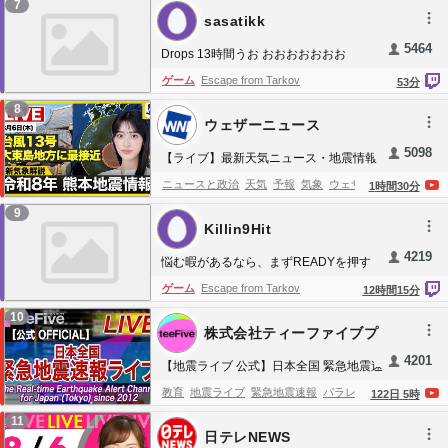
和証券
資産運用
投資
証券
株価
株式市場
7
sasatikk
株式投資
最新情報
ニュース
日経平均
5464
Drops 13時間うお おおおおおおお
Escape From Tarkov
ゲーム
Escape from Tarkov
53
分
8
ウェザーニュース
5098
【ライブ】最新天気ニュース・地震情報
2026年8月6日(木) ／令和8年熊本地震情
ニュースと政治
天気
予報
気象
ウェザーニ
1
時間
30
分
報／台風13号が大東島地方に最接近 沖
ュース
台風
地震
気温
ニュース
気象予報
9
縄は荒天警戒 〈ウェザーニュースLiVEサ
Killin9Hit
士
防災
減災
アナウンサー
大雨
2026
ンシャイン・松本真央／山口剛央〉
4219
悩む暇があるなら、まずREADYを押す
ゲーム
Escape from Tarkov
12
時間
15
分
10
株式会社ティーファイブプ
ロジェクト
4201
【地震ライブ 公式】日本全国 緊急地震速
報ライブ The Real-time Earthquake Alert
教育
地震ライブ
緊急地震速報
パラレル東
122
日
5
時
Channel for Japan (Tokyo) since 2012
京
首都直下
東海
南海
東南海
東日本大震
11
日テレNEWS
災
関東大震災
中越地震
南海トラフ
富士