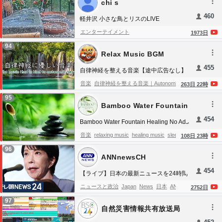
作業・読書 ☕Best August Coffee Jazz
chi s
cafe
秋のジャズ
ボサノバ
秋のジャズとコ
Music
460
ーヒー
秋のジャズのBGM
スターバックス
軽井沢 小さな鳥とリスのLIVE
のプレイリスト
bossa nova autumn
autumn
エンターテイメント
1973
日
jazz
cafe ambience
autumn smooth jazz
94
Relax Music BGM
elegant jazz
秋のジャズ広告なし
autumn
CHANNEL
jazz piano
朝のコーヒータイム
bossa nova
455
自律神経を整える音楽【途中広告なし】
piano
秋のカフェ
starbucks background
ス
【めまい・耳鳴り・不安感・恐怖・イラ
音楽
自律神経を整える音楽｜Autonomic
263
日
22
時
イラ・食欲不振・不眠】｜Autonomic
ターバックスの秋
秋のジャズミュージック
nerve adjustment music
免疫力を高めるリラ
95
nerve adjustment music
仕事用BGM
ジャズミュージック
スターバ
Bamboo Water Fountain
ックス音楽｜Relaxing music to boost
Healing
ックス コーヒー
BGMワークス ピアノ
クラ
454
immunity
幸運を呼ぶ音楽｜Good luck music
Bamboo Water Fountain Healing No Ads
シックジャズBGM
BGMの勉強
BGMプレイ
24/7 自然の音とともに音楽をリラックス
心と体を整える音楽｜Music to correct mind
音楽
relaxing music
healing music
sleep
108
日
23
時
リスト
ボサノバジャズ
最新のスターバック
バンブーウォーターファウンテン【癒し
and body
疲労回復の音楽｜Music of
music
calming music
meditation music
96
ス
スターバックスミュージック
スターバッ
音楽BGM】
ANNnewsCH
relieving fatigue
癒しの音楽｜Healing music
stress relief music
anxiety relief music
deep
クス カフェ
スターバックス プレイリスト
クラシックの音楽｜Classical music
自律神
454
sleep music
insomnia healing music
relaxing
【ライブ】日本の最新ニュースを24時間
2026
経失調症
原因
考え方
改善
治し方
ライブ配信｜テレ朝NEWS24（Japan
piano music
water sounds
bamboo water
ニュースと政治
Japan
News
日本
ANN
tv
2752
日
News LIVE）【チャットアンケート実施
Stayhome
自律神経
メンタル
眠れなくなる
fountain
nature sounds
birds sounds
spa
asahi
ニュース
ANNnewsCH
97
中！あなたの意見は？】
ほど面白い
交感神経
副交感神経
体性神経
自然災害情報共有放送局
music
yoga music
study music
focus
（ニコ生） BSC24
瞑想
腹式呼吸
動物性タンパク質
体内時計
music
peaceful music
emotional healing