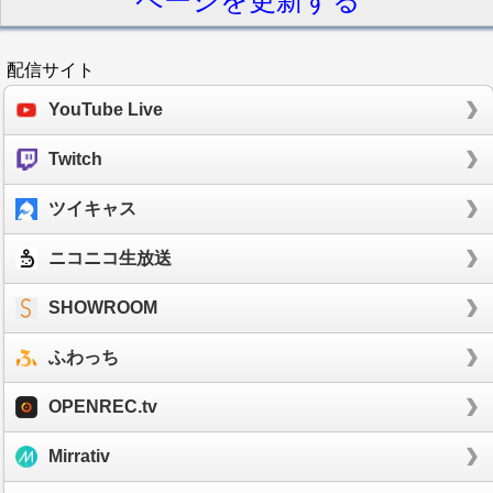
ページを更新する
August Jazz
garden cafe
rainy cafe
cozy
cafe
smooth jazz
starbucks cafe jazz
スタ
配信サイト
バ bgm 途中広告なし
洋楽メドレー 広告な
し
朝聴きたいbgmスタバ
広告なし bgm ピ
YouTube Live
アノ
無料 スタバ音楽 音楽 仕事
作業用 bgm
Twitch
広告なし
ジャズスタバ音楽
事務所 bgmス
タバ
クリニック bgm
bgm ジャズ 広告なし
ツイキャス
ニコニコ生放送
SHOWROOM
ふわっち
OPENREC.tv
Mirrativ