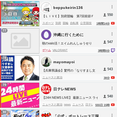
ともに音楽をリラックス バンブーウォー
music
calming music
meditation music
76
ターファウンテン【癒し音楽BGM】
beppukeirin136
stress relief music
anxiety relief music
deep
550
sleep music
insomnia healing music
relaxing
【ＬＩＶＥ】別府競輪 第7回前節Ｆ
Ⅱ モーニング みんなの競輪杯 ３日
piano music
water sounds
bamboo water
スポーツ
別府
競輪
自転車
公営競技
1
時間
14
分
目
fountain
nature sounds
birds sounds
spa
77
沖縄に行くために
music
yoga music
study music
focus
music
peaceful music
emotional healing
547
朝のvalo活！エイムれんしゅうせり
music
overthinking relief music
depression
ゲーム
VALORANT
3
時間
0
分
relief music
no ads relaxing music
24
7
78
relaxing music live stream
bamboo
bamboo
mayomayoi
live
543
【兵庫県議会】驚愕の「なりすまし文
書」辞任〜これを電話謝罪で終わらせる
ニュースと政治
38
分
兵庫維新県議団【終わりの始まり】
79
日テレNEWS
540
【24H NEWS LIVE】 最新ニュース ライ
ブ配信中 ──24H LATEST NEWS LIVE
ニュースと政治
news
ニュース
日テレ
555
日
15
時
NOW from JAPAN, Tokyo, NIPPON
NEWS
日テレ
最新情報
NEWS
事件
事故
80
TV（日テレNEWS LIVE）
「公式」ボートレース三国