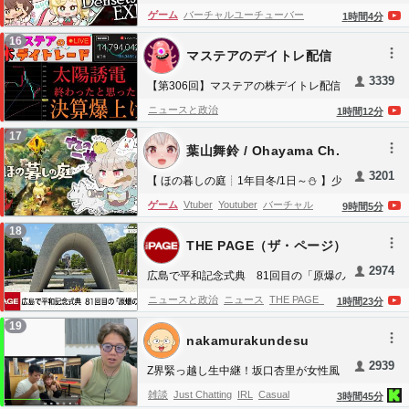
EXECUTE PROTOCOL DENSETSU
ゲーム
バーチャルユーチューバー
1
時間
4
分
weathernews
平塚ST6
WAGIES【Maid Mint Fantôme】
ENVtuber
Virtual Youtuber
VTuber
English
16
マステアのデイトレ配信
Virtual Youtuber
EN Vtuber
UNIVirtuals
3339
Anime
Virtual Anime Girl
Anime Girl
English
【第306回】マステアの株デイトレ配信
2026 08/06
Anime
Hololive
Hololive EN
HoloEN
ニュースと政治
1
時間
12
分
Nijisanji
Niji
NijiEN
Pomu
Pomu Rainpuff
17
葉山舞鈴 / Ohayama Ch.
Independents
3201
【 ほの暮しの庭┊︎1年目冬/1日～⛄ 】少
し不穏なスローライフ！？王覇山、入村
ゲーム
Vtuber
Youtuber
バーチャル
9
時間
5
分
😨。（ 暮らし、ときどき、―― ）【 に
Youtuber
ユーチューバー
anime
アニメ
女
18
じさんじ┊︎葉山舞鈴┊︎※ネタバレ注意 】
THE PAGE（ザ・ページ）
性
女性実況
葉山
舞鈴
葉山舞鈴
にじさん
2974
じ
VtuberEN
NijisanjiEN
Nijisanji
game
ス
広島で平和記念式典 81回目の「原爆の
日」（2026年8月6日）
イカ
大人気
新作ゲーム
アクション
オープ
ニュースと政治
ニュース
THE PAGE（ザ・
1
時間
23
分
ンワールド
死にゲー
steam
王覇山
パリィ
ページ）
気になるニュースをわかりやすく
19
nakamurakundesu
新作
PS5
圧倒的に好評
bloodborne
ヤフー
Yahoo!
ELDENRING
黒神話
最新作
ハクスラ
2939
Z界緊っ越し生中継！坂口杏里が女性風
RPG
DLC
攻略
gameoftheyear
PoE2
俗で２０万！？とが殴り合いの死闘！
雑談
Just Chatting
IRL
Casual
3
時間
45
分