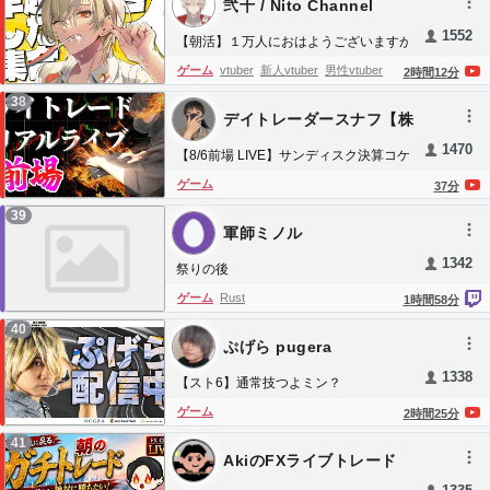
弐十 / Nito Channel
1552
【朝活】１万人におはようございますが
言えるまで終われませン！-8月が始まる
ゲーム
vtuber
新人vtuber
男性vtuber
男
2
時間
12
分
編-【 新人vtuber / 弐十 】
vtuber
男v
個人勢vtuber
朝活
弐ト
ストグ
38
デイトレーダースナフ【株
ラ
企業勢
最強無敵連合
日記 取引動画】
1470
【8/6前場 LIVE】サンディスク決算コケ
て キオクシア下落、、、かも、、、
ゲーム
37
分
39
軍師ミノル
1342
祭りの後
ゲーム
Rust
1
時間
58
分
40
ぷげら pugera
1338
【スト6】通常技つよミン？
ゲーム
2
時間
25
分
41
AkiのFXライブトレード
【原野生活】