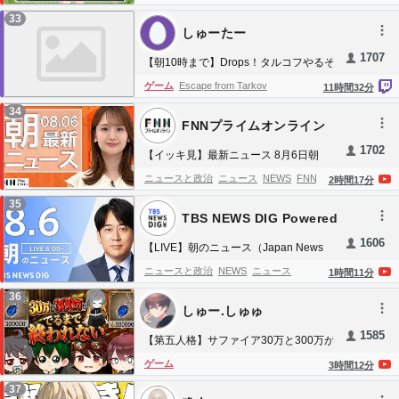
気見生放送】
NIJIKrisis
Marvel Rivals
hero shooter
PvP
ラ
マイクラアニメ
マイクラサバイバル
ま
33
custom
gambit
Competitive
Denauth
By the
しゅーたー
いくら
マインクラフト
Beat
District V
Luna Snow
Invisible Woman
1707
【朝10時まで】Drops！タルコフやるぞ
Cloak & Dagger
Moon Knight
skins
Jubilee
おおお。【アレルギー>イブプロ/スクア
ゲーム
Escape from Tarkov
11
時間
32
分
ッシュ/?】
34
FNNプライムオンライン
1702
【イッキ見】最新ニュース 8月6日朝
〈FNNプライムオンライン〉
ニュースと政治
ニュース
NEWS
FNN
2
時間
17
分
FNNプライムオンライン
フジテレビ
フジテ
35
TBS NEWS DIG Powered
レビジョン
FujiTelevision
by JNN
1606
【LIVE】朝のニュース（Japan News
Digest Live）最新情報など｜TBS NEWS
ニュースと政治
NEWS
ニュース
1
時間
11
分
DIG（8月6日）
TBSNEWS
報道
日本
Japan
最新ニュース
36
しゅー.しゅゅ
japan
live
tbs
livenews
1585
【第五人格】サファイア30万と300万が
出るまで終われませんリレー 4週目
ゲーム
3
時間
12
分
【IdentityV】
37