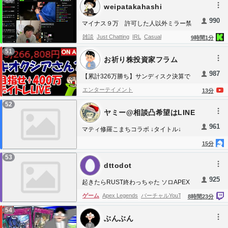
weipatakahashi
岩手
福島
トカラ
23区
２３区
二十三区
台風
雨
三陸
深発
深層
遠地
北海道
琴葉
990
マイナス９万 許可した人以外ミラー禁
読み上げ
棒読み
情報
津波
つなみ
止
雑談
Just Chatting
IRL
Casual
9
時間
1
分
tsunami
津波情報
津波注意
津波注意報
津
51
波警報
大津波
大津波警報
海岸
進路
緊急
お祈り株投資家フラム
速報
ニュース
news
青森
仙台
小笠原
沖
987
【累計326万勝ち】サンディスク決算で
縄
通り
最大
震度
震度3
震度３
震度4
震
キオクシアの様子が・・・どうなってし
エンターテイメント
13
分
度４
5弱
５弱
5強
５強
6弱
６弱
6強
６
まうん？【8/6 前場デイトレード放送】
52
強
震度7
震度７
振動
監視
発表
見やすい
ヤミー@相談凸希望はLINE
へ
pga
今
kiwi
群発
連発
誘発
強震
モニタ
961
マティ修羅こまちコラボ ↓タイトル↓
最近
自然
災害
計測
開発
自作
みやすい
15
分
震源
震央
プレート
付近
近海
地方
いま
53
jdq
ごろ
earthquake
アーカイブ
ライブ
dttodot
live
配信
放送
観測
925
起きたらRUST終わっちゃた ソロAPEX
になります 11時～スクリム
ゲーム
Apex Legends
バーチャルYouTuber
8
時間
23
分
54
ぶんぶん