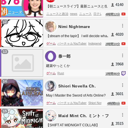
4140
山
噴火
台風
東京湾
静岡
北海道
東北
近
【朝ニュースライブ】最新ニュースと生
活情報（8月6日） ──THE LATEST
畿
中部
四国
熊本
沖縄
原発
放射線量
津
ニュースと政治
news
ニュース
日テレ
4
時間
12
分
NEWS SUMMARY（日テレNEWS
波
河川
氾濫
交通情報
気象情報
阪神淡路
NEWS
日テレ
最新情報
NEWS
事件
事故
12
LIVE）
Nimi Nightmare
大震災
神戸
兵庫
京都
大阪
名古屋
地中
地震
政治
社会
国際
首相
大統領
カウント
警報
被災
被災者
救援
戦争
日
4020
news_ntv
latest news
live
ライブ
まとめ
【stream of the tapir】 I will decide what
中戦争
日露戦争
尖閣
米中戦争
有事
リア
to do!
日本テレビ
日本
Japan
Tokyo
NTV
報道
ゲーム
バーチャルYouTuber
Independents
2
時間
10
分
ルタイム
地震速報
パンデミック
緊急事態
@ntv_news
13
宣言
異常震域
震源
マグニチュード
首都
恭一郎
圏
相模湾
伊豆
桜島
火山
異常気象
生中
3968
建築やっとくか
継
大災害
中央構造線
大津波警報
三陸
紀
ゲーム
Rust
1
時間
46
分
伊半島
大阪湾
紀伊水道
豊後水道
伊方
阪
14
神淡路
阿蘇山
浅間山
伊豆諸島
三浦半島
Shiori Novella Ch.
hololive-EN
三宅島
大島
新島
長周期地震動
東海地震
3601
May I Master the Sword of Arts Online?
東南海地震
南海地震
相模トラフ
千島海溝
【Echoes of Aincrad】 ❗SPOILERS
ゲーム
バーチャルYouTuber
Shiori Novella
4
時間
0
分
天気予報
Jアラート
国民保護法
ニューヨー
VTubers
Shiori Novella Clips
Hololive Clips
15
ク
newyork
Earthquake
東京ゲリラ豪雨ラ
Maid Mint Ch. ミント・フ
Hololive Advent Clips
Hololive Advent
イブ
線状降水帯
天気情報
ゲリラ豪雨
東京
ァントーム
3515
Hololive
ホロライブ
【SHIFT AT MIDNIGHT COLLAB】
アメッシュ
豪雨ライブ
ウェザーニュース