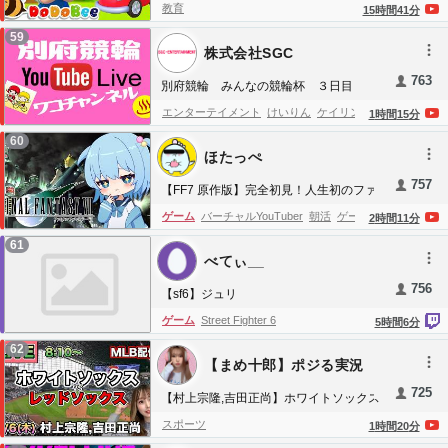
bgm
読書用bgm
コーヒーbgm
コーヒータ
初秋のスターバックス風ジャズ🍂 エッフ
piano music
water sounds
bamboo water
教育
15
時間
41
分
ェル塔を眺めながら、やさしいボサノバ
イム
カフェ音楽
おしゃれbgm
ピアノジャ
fountain
nature sounds
birds sounds
spa
59
と始める優雅な朝☕ 集中力を高めるカフ
ズ
ジャズピアノ
環境音楽
ヒーリング音楽
株式会社SGC
music
yoga music
study music
focus
ェジャズBGM - 𝐀𝐮𝐭𝐮𝐦𝐧 𝐉𝐚𝐳𝐳
coffee jazz
morning jazz
cafe music
bossa
music
peaceful music
emotional healing
763
別府競輪 みんなの競輪杯 ３日目
nova
autumn jazz
study music
work music
music
overthinking relief music
depression
エンターテイメント
けいりん
ケイリン
競
1
時間
15
分
relief music
no ads relaxing music
24
7
輪
工藤わこ
ワコチャンネル
自転車
公営競
60
relaxing music live stream
bamboo
bamboo
ほたっぺ
技
keirin
競輪ライブ
ＷＩＮＴＩＣＫＥＴ
live
757
山田裕仁
ミッドナイト競輪
ミッドナイト
【FF7 原作版】完全初見！人生初のファ
イナルファンタジーVIIに挑戦！｜再びロ
別府競輪
別府
帝王
工藤元司郎
都ネクタ
ゲーム
バーチャルYouTuber
朝活
ゲーム実
2
時間
11
分
ケット村へ！【ほたっぺ/VTuber】
イ
有坂直樹
モーニング７
ニッカン・コム
況
実況プレイ
ライブ配信
VTuber
ほたっ
61
べてぃ__
杯
後閑百合亜
堤太輝
北村和久
砂川秀樹
ぺ
ファイナルファンタジーVII
FF7
完全初
鈴木誠
Ｋドリームス
知香里
閉店くん
越川
756
見
初見プレイ
Steam
レトロゲーム
【sf6】ジュリ
一寿
綿貫弘
ミス東スポ
小林正治
チャーリ
Independents
ゲーム
Street Fighter 6
5
時間
6
分
ー
服部正博
髙木真備
オッズパーク
ウィン
62
チケット
韓国苑
片野利沙
オートレース
林
【まめ十郎】ポジる実況
雄一
オッズパーク杯
安東莉奈
池部壮太
チ
725
【村上宗隆,吉田正尚】ホワイトソックス
ャリロト杯
チャリロト
韓国苑カップ
みん
vs レッドソックス MLB配信⚾26/8/6
スポーツ
1
時間
20
分
なの競輪杯
小林莉子
トータリゼータ
シー