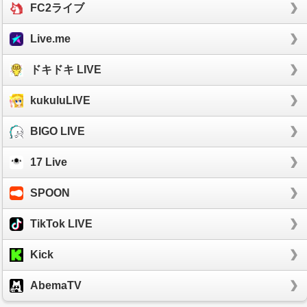
FC2ライブ
Live.me
ドキドキ LIVE
kukuluLIVE
BIGO LIVE
17 Live
SPOON
TikTok LIVE
Kick
AbemaTV